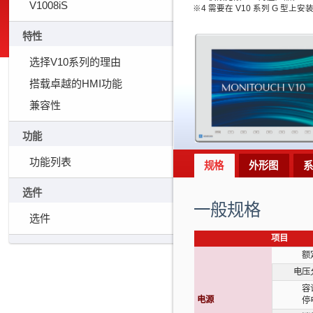
V1008iS
※4 需要在 V10 系列 G 型上安
特性
选择V10系列的理由
搭载卓越的HMI功能
兼容性
功能
功能列表
规格
外形图
选件
一般规格
选件
项目
额
电压
容
电源
停