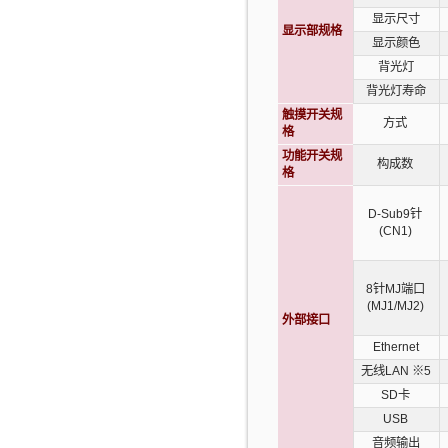
显示尺寸
显示部规格
显示颜色
背光灯
背光灯寿命
触摸开关规
方式
格
功能开关规
构成数
格
D-Sub9针
(CN1)
8针MJ端口
(MJ1/MJ2)
外部接口
Ethernet
无线LAN
※5
SD卡
USB
音频输出