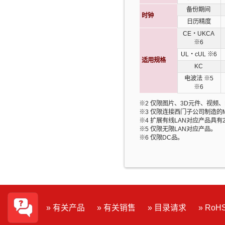
备份期间
时钟
日历精度
CE・UKCA
※6
UL・cUL
※6
适用规格
KC
电波法
※5
※6
※2 仅限图片、3D元件、视频、
※3 仅限连接西门子公司制造的MP
※4 扩展有线LAN对应产品具有
※5 仅限无限LAN对应产品。
※6 仅限DC品。
» 有关产品
» 有关销售
» 目录请求
» Ro